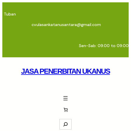
Skip
to
Tuban
content
cvulasankatanusantara@gmail.com
Sen-Sab: 09.00 to 09.00
JASA PENERBITAN UKANUS
S
e