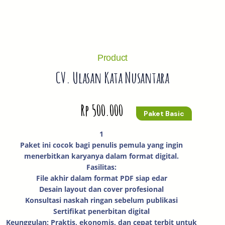
a
r
c
h
Product
CV. Ulasan Kata Nusantara
Rp 500.000
Paket Basic
1
Paket ini cocok bagi penulis pemula yang ingin
menerbitkan karyanya dalam format digital.
Fasilitas:
File akhir dalam format PDF siap edar
Desain layout dan cover profesional
Konsultasi naskah ringan sebelum publikasi
Sertifikat penerbitan digital
Keunggulan: Praktis, ekonomis, dan cepat terbit untuk