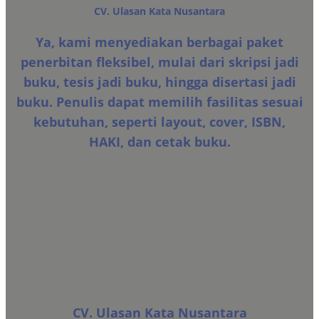
CV. Ulasan Kata Nusantara
Ya, kami menyediakan berbagai paket
penerbitan fleksibel, mulai dari skripsi jadi
buku, tesis jadi buku, hingga disertasi jadi
buku. Penulis dapat memilih fasilitas sesuai
kebutuhan, seperti layout, cover, ISBN,
HAKI, dan cetak buku.
CV. Ulasan Kata Nusantara